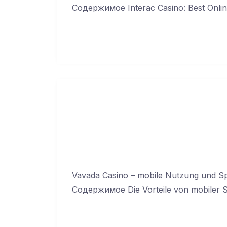
Содержимое Interac Casino: Best Onlin
Continue Reading →
Vavada Casino – mobile Nutzun
J
Vavada Casino – mobile Nutzung und Spi
Содержимое Die Vorteile von mobiler Spi
Continue Reading →