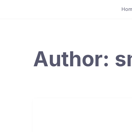
Skip
SMA Negeri 1 Pulung
Hom
to
content
Author:
s
Pinco Online Kazino 
Au