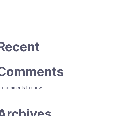
eospin Australia: The Neon Pulse of
uick‑Win Slots
est123123
Recent
Comments
o comments to show.
Archives