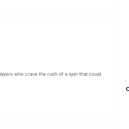
P
O
I
I
 Neon Pulse of Quick‑Win Slots
V
S
ly 30, 2026
N
Q
t
players who crave the rush of a spin that could
U