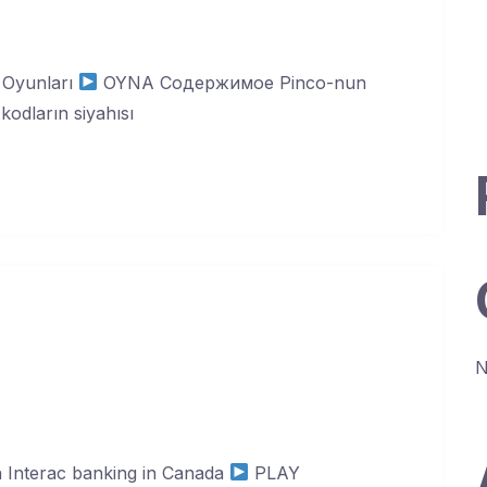
N
Q
 Oyunları
OYNA Содержимое Pinco-nun
t
kodların siyahısı
asinos with Interac banking in Canada
uly 31, 2026
N
th Interac banking in Canada
PLAY