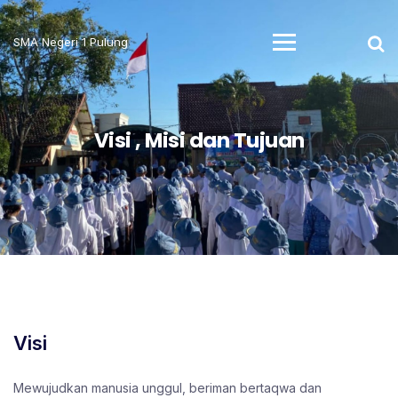
SMA Negeri 1 Pulung
Visi , Misi dan Tujuan
Visi
Mewujudkan manusia unggul, beriman bertaqwa dan