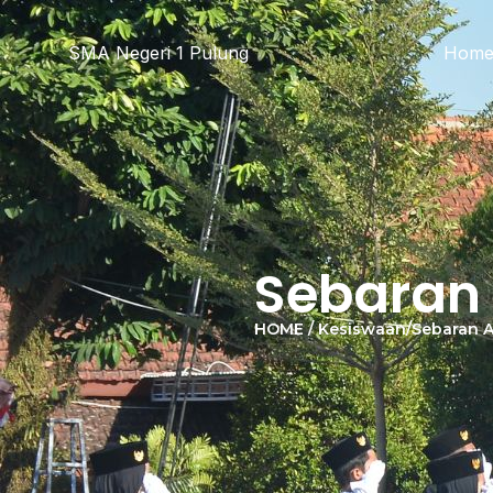
SMA Negeri 1 Pulung
Hom
Sebaran
HOME / Kesiswaan/Sebaran 