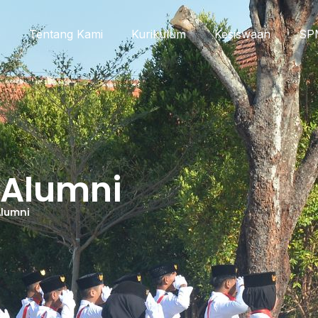
e
Tentang Kami
Kurikulum
Kesiswaan
SP
 Alumni
Alumni